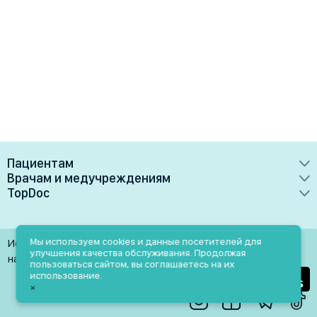
Пациентам
Врачам и медучреждениям
Врачи
TopDoc
Преимущества
Клиники
О сервисе
Тарифные планы
Лаборатории
Контакты
Мы используем cookies и данные посетителей для
Использование материалов разрешено только при
Медучреждениям
улучшения качества обслуживания. Продолжая
Услуги
Помощь
наличии активной ссылки на источник
пользоваться сайтом, вы соглашаетесь на их
Врачам
использование.
Блог
×
Личный кабинет
Пн-Пт: 9.00-18.00
Акции и скидки