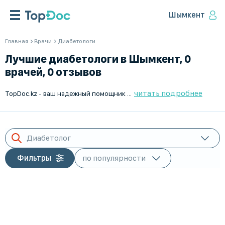
Шымкент
Главная
Врачи
Диабетологи
Лучшие диабетологи в Шымкент, 0
врачей, 0 отзывов
читать подробнее
TopDoc.kz - ваш надежный помощник в поиске и подборе лучших диабетологов в Шымкент. Мы предлагаем широкий выбор специалистов с высоким уровнем квалификации и обширным опытом работы в области лечения диабета. Используя наш удобный сервис, вы сможете легко подобрать врача, который соответствует вашим медицинским и личным предпочтениям, и записаться на прием онлайн. Независимо от сложности вашего случая, вы всегда найдете помощь у профессионалов. TopDoc.kz - ваш путь к здоровой жизни. Мы заботимся о вашем здоровье и делаем ваш поиск врача простым и удобным.
Диабетолог
Фильтры