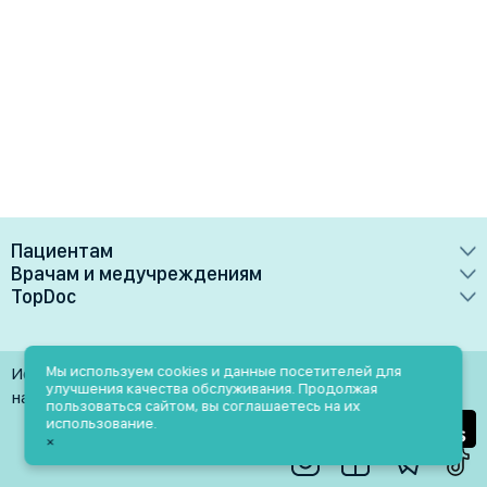
Пациентам
Врачам и медучреждениям
Врачи
TopDoc
Преимущества
Клиники
О сервисе
Тарифные планы
Лаборатории
Контакты
Мы используем cookies и данные посетителей для
Использование материалов разрешено только при
Медучреждениям
улучшения качества обслуживания. Продолжая
Услуги
Помощь
наличии активной ссылки на источник
пользоваться сайтом, вы соглашаетесь на их
Врачам
использование.
Блог
×
Личный кабинет
Пн-Пт: 9.00-18.00
Акции и скидки