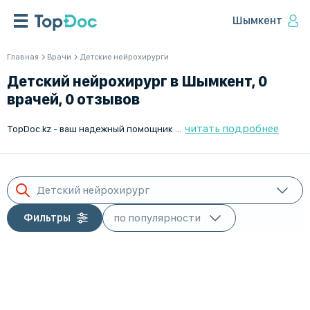
Шымкент
Главная
Врачи
Детские нейрохирурги
Детский нейрохирург в Шымкент, 0
врачей, 0 отзывов
читать подробнее
TopDoc.kz - ваш надежный помощник в поиске лучшего детского нейрохирурга в Шымкент. Мы предлагаем удобную систему онлайн-записи, чтобы вам не пришлось тратить время в очередях. Найдите квалифицированного специалиста для вашего ребенка с помощью нашего сервиса. Работаем Пн-Пт с 9:00 до 18:00. TopDoc.kz - лучший выбор для вашего здоровья.
Детский нейрохирург
Фильтры