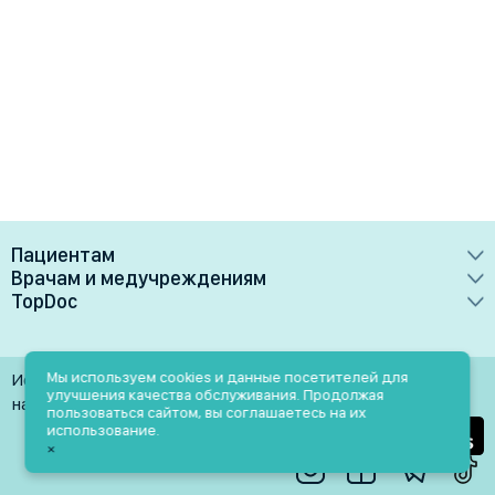
Пациентам
Врачам и медучреждениям
Врачи
TopDoc
Преимущества
Клиники
О сервисе
Тарифные планы
Лаборатории
Контакты
Мы используем cookies и данные посетителей для
Использование материалов разрешено только при
Медучреждениям
улучшения качества обслуживания. Продолжая
Услуги
Помощь
наличии активной ссылки на источник
пользоваться сайтом, вы соглашаетесь на их
Врачам
использование.
Блог
×
Личный кабинет
Пн-Пт: 9.00-18.00
Акции и скидки