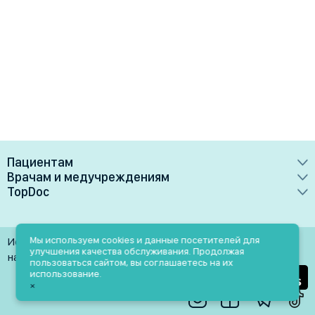
Пациентам
Врачам и медучреждениям
Врачи
TopDoc
Преимущества
Клиники
О сервисе
Тарифные планы
Лаборатории
Контакты
Мы используем cookies и данные посетителей для
Использование материалов разрешено только при
Медучреждениям
улучшения качества обслуживания. Продолжая
Услуги
Помощь
наличии активной ссылки на источник
пользоваться сайтом, вы соглашаетесь на их
Врачам
использование.
Блог
×
Личный кабинет
Пн-Пт: 9.00-18.00
Акции и скидки