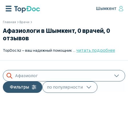
Шымкент
Главная
Врачи
Афазиологи в Шымкент, 0 врачей, 0
отзывов
читать подробнее
TopDoc.kz – ваш надежный помощник в поиске квалифицированных афазиологов в Шымкент. Мы предлагаем актуальную информацию о специалистах и возможность записаться на консультацию. Высокий уровень сервиса, подробные профили врачей и отзывы позволяют легко сделать правильный выбор. На сайте TopDoc.kz собрано множество профессионалов для лечения афазии, которые помогут вам справиться с недугом и улучшить качество жизни. Заботьтесь о своем здоровье вместе с TopDoc.kz и найдите лучшего специалиста в области афазиологии в Шымкент.
Афазиолог
Фильтры