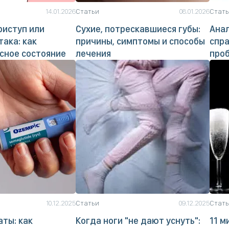
14.01.2026
Статьи
08.01.2026
Стат
риступ или
Сухие, потрескавшиеся губы:
Анал
така: как
причины, симптомы и способы
спра
сное состояние
лечения
про
10.12.2025
Статьи
09.12.2025
Стат
аты: как
Когда ноги "не дают уснуть":
11 м