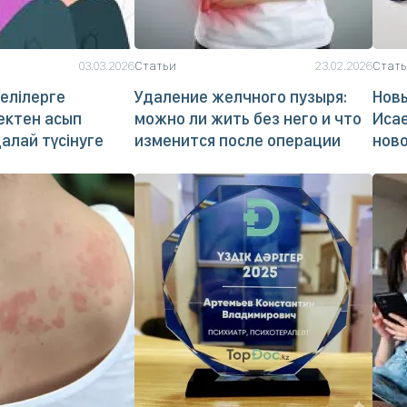
03.03.2026
Статьи
23.02.2026
Стат
елілерге
Удаление желчного пузыря:
Новы
шектен асып
можно ли жить без него и что
Исае
қалай түсінуге
изменится после операции
нов