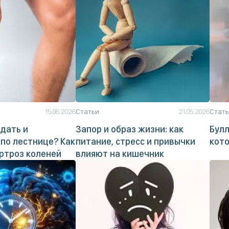
15.06.2026
Статьи
21.05.2026
Стат
дать и
Запор и образ жизни: как
Булл
по лестнице? Как
питание, стресс и привычки
кото
ртроз коленей
влияют на кишечник