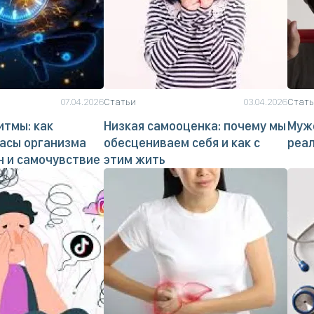
07.04.2026
Статьи
03.04.2026
Стат
тмы: как
Низкая самооценка: почему мы
Мужс
асы организма
обесцениваем себя и как с
реа
н и самочувствие
этим жить