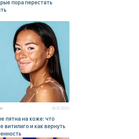
рые пора перестать
ить
ьи
30.10.2025
е пятна на коже: что
е витилиго и как вернуть
ренность