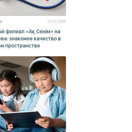
ьи
20.02.2026
й филиал «Ақ Сенім» на
ва: знакомое качество в
ом пространстве