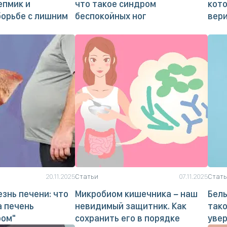
епмик и
что такое синдром
кото
борьбе с лишним
беспокойных ног
вер
20.11.2025
Статьи
07.11.2025
Стат
знь печени: что
Микробиом кишечника − наш
Белы
а печень
невидимый защитник. Как
тако
ром"
сохранить его в порядке
уве