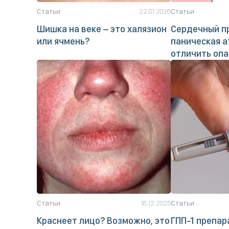
Статьи
22.01.2026
Статьи
Шишка на веке – это халязион
Сердечный п
или ячмень?
паническая а
отличить опа
Статьи
18.12.2025
Статьи
Краснеет лицо? Возможно, это
ГПП-1 препар