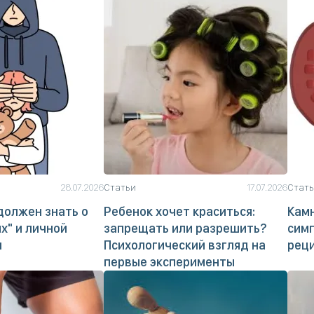
28.07.2026
Статьи
17.07.2026
Стат
должен знать о
Ребенок хочет краситься:
Камн
х" и личной
запрещать или разрешить?
сим
и
Психологический взгляд на
рец
первые эксперименты