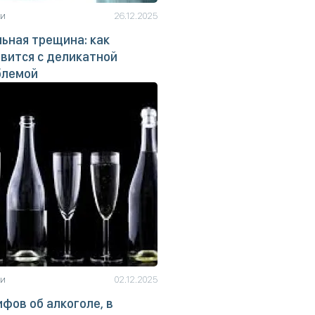
ьи
26.12.2025
ьная трещина: как
вится с деликатной
блемой
ьи
02.12.2025
ифов об алкоголе, в