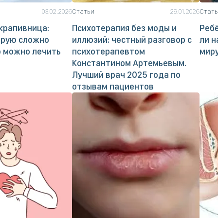
03.02.2026
Статьи
29.01.2026
Стат
крапивница:
Психотерапия без моды и
Ребё
орую сложно
иллюзий: честный разговор с
ли н
о можно лечить
психотерапевтом
мир
Константином Артемьевым.
Лучший врач 2025 года по
отзывам пациентов