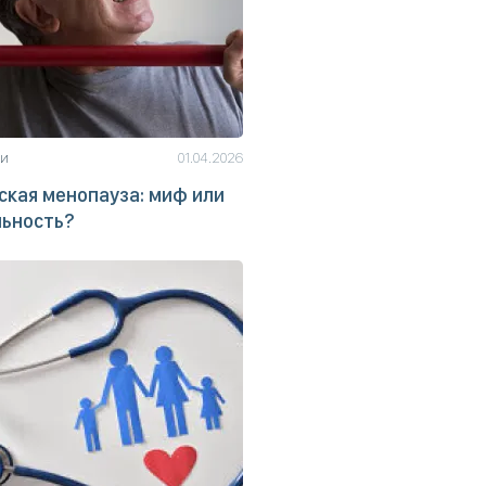
ьи
01.04.2026
кая менопауза: миф или
льность?