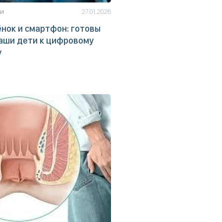
ьи
27.01.2026
нок и смартфон: готовы
аши дети к цифровому
у