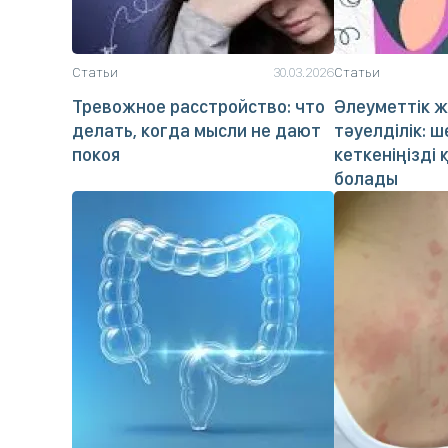
Статьи
30.03.2026
Статьи
Тревожное расстройство: что
Әлеуметтік ж
делать, когда мысли не дают
тәуелділік: 
покоя
кеткеніңізді 
болады