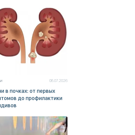
ьи
08.07.2026
и в почках: от первых
птомов до профилактики
идивов