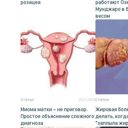
розацеа
работают Оз
Мунджаро в 
весом
Статьи
25.11.2025
Статьи
Миома матки − не приговор.
Жировая боле
Простое объяснение сложного
делать, когд
диагноза
"заплыла жи