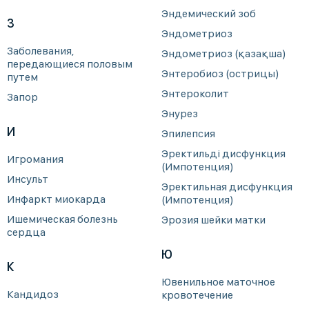
Эндемический зоб
З
Эндометриоз
Заболевания,
Эндометриоз (қазақша)
передающиеся половым
Энтеробиоз (острицы)
путем
Энтероколит
Запор
Энурез
И
Эпилепсия
Эректильді дисфункция
Игромания
(Импотенция)
Инсульт
Эректильная дисфункция
Инфаркт миокарда
(Импотенция)
Ишемическая болезнь
Эрозия шейки матки
сердца
Ю
К
Ювенильное маточное
Кандидоз
кровотечение