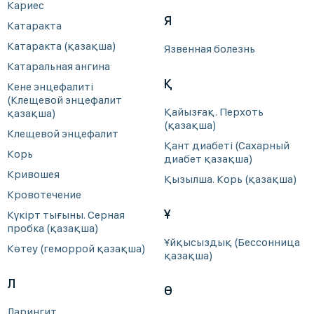
Кариес
Я
Катаракта
Катаракта (қазақша)
Язвенная болезнь
Катаральная ангина
Қ
Кене энцефалиті
(Клещевой энцефалит
Қайызғақ. Перхоть
қазақша)
(қазақша)
Клещевой энцефалит
Қант диабеті (Сахарный
Корь
диабет қазақша)
Кривошея
Қызылша. Корь (қазақша)
Кровотечение
Ұ
Күкірт тығыны. Серная
пробка (қазақша)
Ұйқысыздық (Бессонница
Көтеу (геморрой қазақша)
қазақша)
Л
Ө
Ларингит