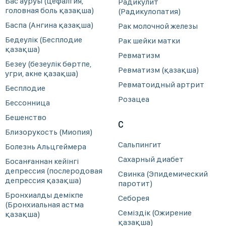
Бас ауруы (цефалгия,
Радикулит
головная боль қазақша)
(Радикулопатия)
Баспа (Ангина қазақша)
Рак молочной железы
Бедеулік (Бесплодие
Рак шейки матки
қазақша)
Ревматизм
Безеу (безеулік бөртпе,
Ревматизм (қазақша)
угри, акне қазақша)
Ревматоидный артрит
Бесплодие
Розацеа
Бессонница
Бешенство
С
Близорукость (Миопия)
Сальпингит
Болезнь Альцгеймера
Сахарный диабет
Босанғаннан кейінгі
депрессия (послеродовая
Свинка (Эпидемический
депрессия қазақша)
паротит)
Бронхиалды демікпе
Себорея
(Бронхиальная астма
Семіздік (Ожирение
қазақша)
қазақша)