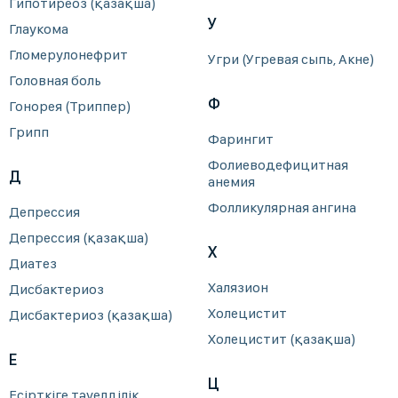
Гипотиреоз (қазақша)
У
Глаукома
Гломерулонефрит
Угри (Угревая сыпь, Акне)
Головная боль
Ф
Гонорея (Триппер)
Грипп
Фарингит
Фолиеводефицитная
Д
анемия
Фолликулярная ангина
Депрессия
Депрессия (қазақша)
Х
Диатез
Халязион
Дисбактериоз
Холецистит
Дисбактериоз (қазақша)
Холецистит (қазақша)
Е
Ц
Есірткіге тәуелділік