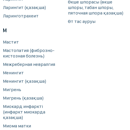
Өкше шпорасы (өкше
Ларингит (қазақша)
шпоры, табан шпоры,
пяточная шпора қазақша)
Ларинготрахеит
Өт тас ауруы
М
Мастит
Мастопатия (фиброзно-
кистозная болезнь)
Межреберная невралгия
Менингит
Менингит (қазақша)
Мигрень
Мигрень (қазақша)
Миокард инфаркті
(инфаркт миокарда
қазақша)
Миома матки