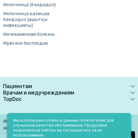
Молочница (Кандидоз)
Молочница қазақша.
Кандидоз (ашытқы
инфекциясы)
Мочекаменная болезнь
Мужское бесплодие
Пациентам
Врачам и медучреждениям
Врачи
TopDoc
Преимущества
Клиники
О сервисе
Тарифные планы
Лаборатории
Контакты
Мы используем cookies и данные посетителей для
Использование материалов разрешено только при
Медучреждениям
улучшения качества обслуживания. Продолжая
Услуги
Помощь
наличии активной ссылки на источник
пользоваться сайтом, вы соглашаетесь на их
Врачам
использование.
Блог