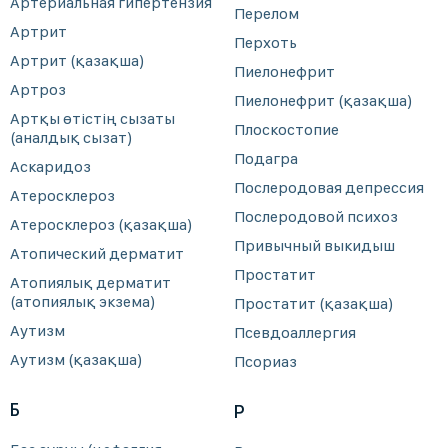
Артериальная гипертензия
Перелом
Артрит
Перхоть
Артрит (қазақша)
Пиелонефрит
Артроз
Пиелонефрит (қазақша)
Артқы өтістің сызаты
Плоскостопие
(аналдық сызат)
Подагра
Аскаридоз
Послеродовая депрессия
Атеросклероз
Послеродовой психоз
Атеросклероз (қазақша)
Привычный выкидыш
Атопический дерматит
Простатит
Атопиялық дерматит
(атопиялық экзема)
Простатит (қазақша)
Аутизм
Псевдоаллергия
Аутизм (қазақша)
Псориаз
Б
Р