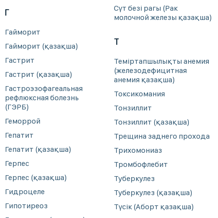
Сүт безі рагы (Рак
Г
молочной железы қазақша)
Гайморит
Т
Гайморит (қазақша)
Гастрит
Теміртапшылықты анемия
(железодефицитная
Гастрит (қазақша)
анемия қазақша)
Гастроэзофагеальная
Токсикомания
рефлюксная болезнь
(ГЭРБ)
Тонзиллит
Геморрой
Тонзиллит (қазақша)
Гепатит
Трещина заднего прохода
Гепатит (қазақша)
Трихомониаз
Герпес
Тромбофлебит
Герпес (қазақша)
Туберкулез
Гидроцеле
Туберкулез (қазақша)
Гипотиреоз
Түсік (Аборт қазақша)