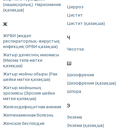
(нашақорлық). Наркомания
Цирроз
(қазақша)
Цистит
Цистит (қазақша)
Ж
ЖРВИ (жедел
Ч
респираторлық-вирустық
инфекция, ОРВИ қазақша)
Чесотка
Жатыр денесінің миомасы
(Миома тела матки
Ш
қазақша)
Жатыр мойны обыры (Рак
Шизофрения
шейки матки қазақша)
Шизофрения (қазақша)
Жатыр мойнының
Шпора
эрозиясы (Эрозия шейки
матки қазақша)
Э
Железодефицитная анемия
Желчекаменная болезнь
Экзема
Женское бесплодие
Экзема (қазақша)