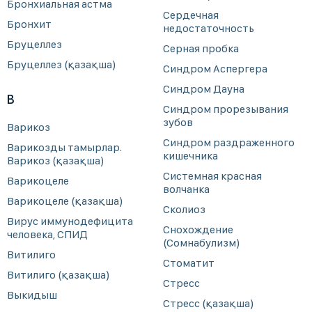
Бронхиальная астма
Сердечная
Бронхит
недостаточность
Бруцеллез
Серная пробка
Бруцеллез (қазақша)
Синдром Аспергера
Синдром Дауна
В
Синдром прорезывания
зубов
Варикоз
Синдром раздраженного
Варикозды тамырлар.
кишечника
Варикоз (қазақша)
Системная красная
Варикоцеле
волчанка
Варикоцеле (қазақша)
Сколиоз
Вирус иммунодефицита
Снохождение
человека, СПИД
(Сомнабулизм)
Витилиго
Стоматит
Витилиго (қазақша)
Стресс
Выкидыш
Стресс (қазақша)