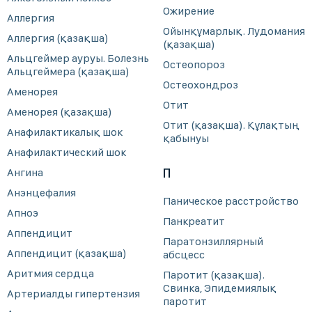
Ожирение
Аллергия
Ойынқұмарлық. Лудомания
Аллергия (қазақша)
(қазақша)
Альцгеймер ауруы. Болезнь
Остеопороз
Альцгеймера (қазақша)
Остеохондроз
Аменорея
Отит
Аменорея (қазақша)
Отит (қазақша). Құлақтың
Анафилактикалық шок
қабынуы
Анафилактический шок
Ангина
П
Анэнцефалия
Паническое расстройство
Апноэ
Панкреатит
Аппендицит
Паратонзиллярный
Аппендицит (қазақша)
абсцесс
Аритмия сердца
Паротит (қазақша).
Свинка, Эпидемиялық
Артериалды гипертензия
паротит