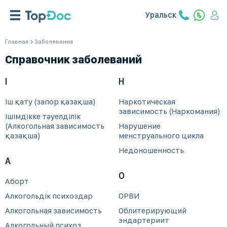
Уральск
Главная
Заболевания
Справочник заболеваний
І
Н
Іш қату (запор қазақша)
Наркотическая
зависимость (Наркомания)
Ішімдікке тәуелділік
(Алкогольная зависимость
Нарушение
қазақша)
менструального цикла
Недоношенность
А
О
Аборт
Алкогольдік психоздар
ОРВИ
Алкогольная зависимость
Облитерирующий
эндартериит
Алкогольный психоз