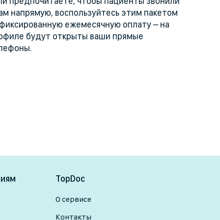
ли предпочитаете, чтобы пациенты звонили
вам напрямую, воспользуйтесь этим пакетом
 фиксированную ежемесячную оплату – на
офиле будут открыты ваши прямые
лефоны.
ниям
TopDoc
О сервисе
Контакты