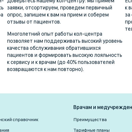
н-
Доверьтесь нашему кол-центру: мы примем
Ес
сь
заявки, отсортируем, проведем первичный
к 
ра
опрос, запишем к вам на прием и соберем
за
отзывы от пациентов.
пр
те
Многолетний опыт работы кол-центра
позволяет нам поддерживать высокий уровень
качества обслуживания обратившихся
пациентов и формировать высокую лояльность
к сервису и к врачам (до 40% пользователей
возвращаются к нам повторно).
Врачам и медучрежде
ский справочник
Преимущества
ания
Тарифные планы