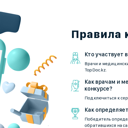
Правила 
Кто участвует в
Врачи и медицинск
TopDoc.kz.
Как врачам и м
конкурсе?
Подключиться к сер
Как определяе
Победитель опреде
обратившихся на са