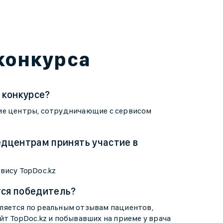
конкурса
 конкурсе?
ие центры, сотрудничающие с сервисом
едцентрам принять участие в
вису TopDoc.kz
тся победитель?
ляется по реальным отзывам пациентов,
йт TopDoc.kz и побывавших на приеме у врача