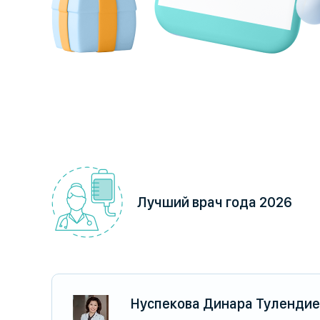
Лучший врач года 2026
Нуспекова Динара Туленди