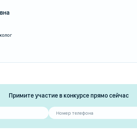
евна
колог
Примите участие в конкурсе прямо сейчас