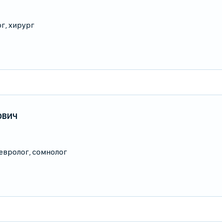
ог
,
хирург
ович
евролог
,
сомнолог