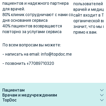
пациентов и надежного партнера
пользователей 
для врачей.
врачей и медици
80% клиник сотрудничают с нами со
сайт входит в Т
дня основания сервиса
органической вы
40% пациентов возвращаются
значит, что мы 
повторно за услугами сервиса
прямо к вам.
По всем вопросам вы можете:
- написать на email: info@topdoc.me
- позвонить +77089710320
Пациентам
Врачам и медучреждениям
Врачи
TopDoc
Преимущества
Клиники
О сервисе