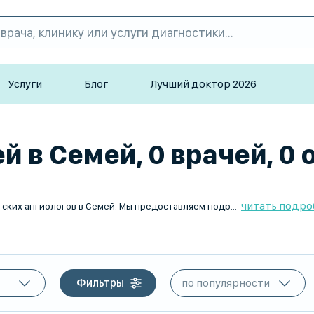
Услуги
Блог
Лучший доктор 2026
й в Семей, 0 врачей, 0
читать подро
TopDoc.kz – ваш надежный помощник в поиске лучших детских ангиологов в Семей. Мы предоставляем подробную информацию о каждом враче, включая опыт, отзывы пациентов и услуги. Наша цель – помочь вам найти квалифицированного специалиста для вашего ребенка. Обращайтесь к лучшим лечебным учреждениям и записывайтесь на консультацию через наш сайт уже сегодня. Доверяйте здоровье вашего ребенка профессионалам с TopDoc.kz!
Фильтры