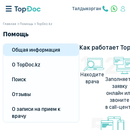
Талдыкорган
Главная
Помощь
TopDoc.kz
Помощь
Как работает To
Общая информация
О TopDoc.kz
Находите
Заполняе
Поиск
врача
заявку
онлайн и
Отзывы
звоните
в call-цен
О записи на прием к
врачу