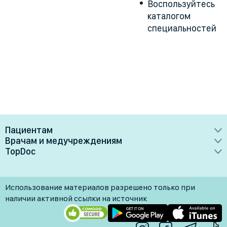
Воспользуйтесь
каталогом
специальностей
Пациентам
Врачам и медучреждениям
Врачи
TopDoc
Преимущества
Клиники
О сервисе
Тарифные планы
Лаборатории
Контакты
Использование материалов разрешено только при
Медучреждениям
Услуги
Помощь
наличии активной ссылки на источник
Врачам
Блог
Личный кабинет
Пн-Пт: 9.00-18.00