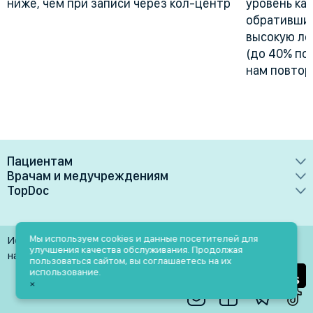
ниже, чем при записи через кол-центр
уровень ка
обративших
высокую лоя
(до 40% по
нам повтор
Пациентам
Врачам и медучреждениям
Врачи
TopDoc
Преимущества
Клиники
О сервисе
Тарифные планы
Лаборатории
Контакты
Мы используем cookies и данные посетителей для
Использование материалов разрешено только при
Медучреждениям
улучшения качества обслуживания. Продолжая
Услуги
Помощь
наличии активной ссылки на источник
пользоваться сайтом, вы соглашаетесь на их
Врачам
использование.
Блог
×
Личный кабинет
Пн-Пт: 9.00-18.00
Акции и скидки