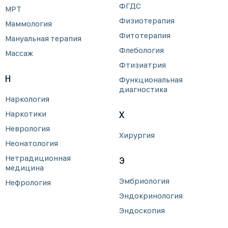
ФГДС
МРТ
Физиотерапия
Маммология
Фитотерапия
Мануальная терапия
Флебология
Массаж
Фтизиатрия
Н
Функциональная
диагностика
Наркология
Наркотики
Х
Неврология
Хирургия
Неонатология
Нетрадиционная
Э
медицина
Эмбриология
Нефрология
Эндокринология
Эндоскопия