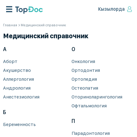
Кызылорда
Главная
Медицинский справочник
Медицинский справочник
А
О
Аборт
Онкология
Акушерство
Ортодонтия
Аллергология
Ортопедия
Андрология
Остеопатия
Анестезиология
Оториноларингология
Офтальмология
Б
П
Беременность
Парадонтология