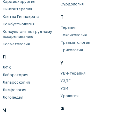
Кардиохирургия
Сурдология
Кинезитерапия
Клятва Гиппократа
Т
Комбустиология
Терапия
Консультант по грудному
Токсикология
вскармливанию
Травматология
Косметология
Трихология
Л
У
ЛФК
УВЧ-терапия
Лаборатория
УЗДГ
Лапароскопия
УЗИ
Лимфология
Урология
Логопедия
Ф
М