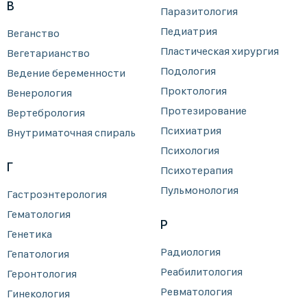
В
Паразитология
Педиатрия
Веганство
Пластическая хирургия
Вегетарианство
Подология
Ведение беременности
Проктология
Венерология
Протезирование
Вертебрология
Психиатрия
Внутриматочная спираль
Психология
Г
Психотерапия
Пульмонология
Гастроэнтерология
Гематология
Р
Генетика
Радиология
Гепатология
Реабилитология
Геронтология
Ревматология
Гинекология