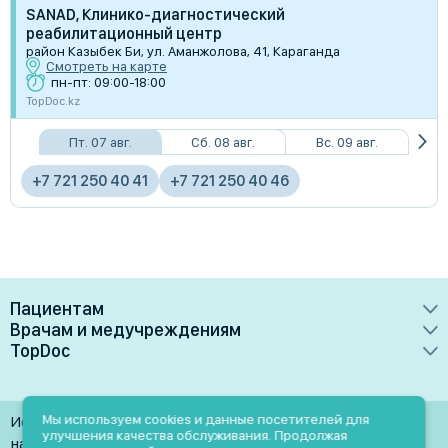
SANAD, Клинико-диагностический
реабилитационный центр
район Казыбек Би, ул. Аманжолова, 41, Караганда
Смотреть на карте
пн-пт: 09:00-18:00
TopDoc.kz
Пт. 07 авг.
Сб. 08 авг.
Вс. 09 авг.
+7 721 250 40 41
+7 721 250 40 46
Пациентам
Врачам и медучреждениям
Врачи
TopDoc
Преимущества
Клиники
О сервисе
Тарифные планы
Лаборатории
Контакты
Мы используем cookies и данные посетителей для
Использование материалов разрешено только при
Медучреждениям
улучшения качества обслуживания. Продолжая
Услуги
Помощь
наличии активной ссылки на источник