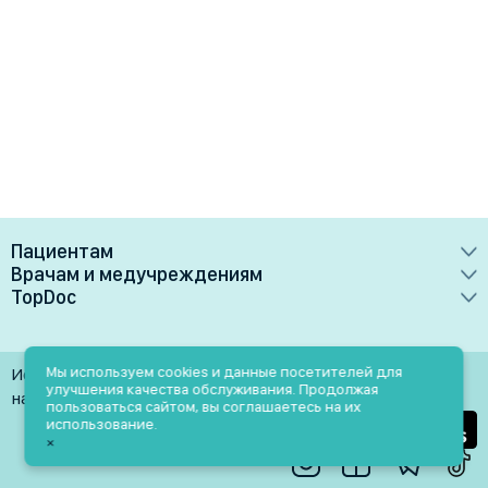
Пациентам
Врачам и медучреждениям
Врачи
TopDoc
Преимущества
Клиники
О сервисе
Тарифные планы
Лаборатории
Контакты
Мы используем cookies и данные посетителей для
Использование материалов разрешено только при
Медучреждениям
улучшения качества обслуживания. Продолжая
Услуги
Помощь
наличии активной ссылки на источник
пользоваться сайтом, вы соглашаетесь на их
Врачам
использование.
Блог
×
Личный кабинет
Пн-Пт: 9.00-18.00
Акции и скидки