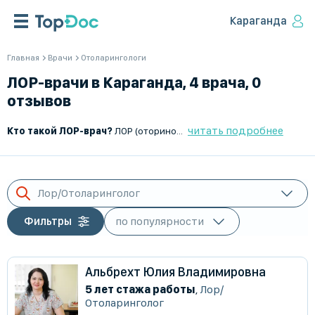
Караганда
Главная
Врачи
Отоларингологи
ЛОР-врачи в Караганда, 4 врача, 0
отзывов
читать подробнее
Кто такой ЛОР-врач?
ЛОР (оториноларинголог) – это врач, специализирующийся на диагностике, лечении и профилактике заболеваний уха, горла и носа. Он занимается патологиями верхних дыхательных путей, слухового аппарата и смежных областей, включая носовые пазухи и гортань.
Лор/Отоларинголог
Фильтры
Альбрехт Юлия Владимировна
5 лет стажа работы
,
Лор/
Отоларинголог