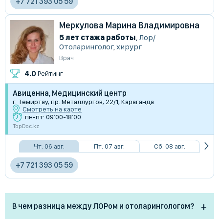
+7 721 393 05 59
Меркулова Марина Владимировна
5 лет стажа работы
,
Лор/
Отоларинголог
,
хирург
Врач
4.0
Рейтинг
Авиценна, Медицинский центр
г. Темиртау, пр. Металлургов, 22/1, Караганда
Смотреть на карте
пн-пт: 09:00-18:00
TopDoc.kz
Чт. 06 авг.
Пт. 07 авг.
Сб. 08 авг.
+7 721 393 05 59
В чем разница между ЛОРом и отоларингологом?