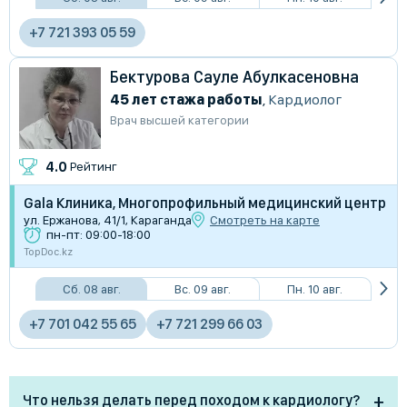
+7 721 393 05 59
Бектурова Сауле Абулкасеновна
45 лет стажа работы
,
Кардиолог
Врач высшей категории
4.0
Рейтинг
Gala Клиника, Многопрофильный медицинский центр
ул. Ержанова, 41/1, Караганда
Смотреть на карте
пн-пт: 09:00-18:00
TopDoc.kz
Сб. 08 авг.
Вс. 09 авг.
Пн. 10 авг.
+7 701 042 55 65
+7 721 299 66 03
Что нельзя делать перед походом к кардиологу?