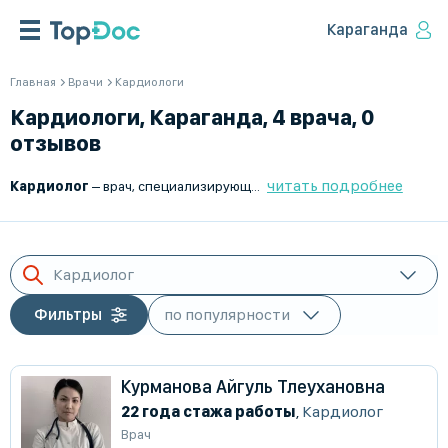
Караганда
Главная
Врачи
Кардиологи
Кардиологи, Караганда, 4 врача, 0
отзывов
читать подробнее
Кардиолог
– врач, специализирующийся на диагностике, лечении и профилактике сердечно-сосудистых заболеваний. Он помогает пациентам с гипертонией, аритмиями, ишемической болезнью сердца (ИБС), сердечной недостаточностью и другими патологиями.
Кардиолог
Фильтры
Курманова Айгуль Тлеухановна
22 года стажа работы
,
Кардиолог
Врач