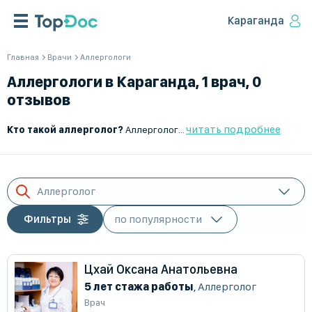
Караганда
Главная
Врачи
Аллергологи
Аллергологи в Караганда, 1 врач, 0
отзывов
читать подробнее
Кто такой аллерголог?
Аллерголог – это врач, специализирующийся на диагностике, лечении и профилактике аллергических заболеваний. Он помогает выявить причины аллергических реакций и подобрать эффективное лечение для их устранения или смягчения.
Аллерголог
Фильтры
Цхай Оксана Анатольевна
5 лет стажа работы
,
Аллерголог
Врач