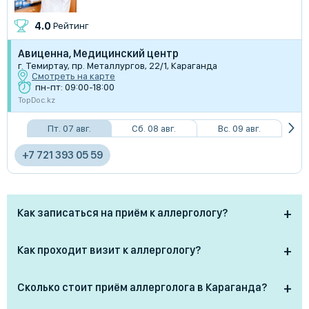
4.0
Рейтинг
Авиценна, Медицинский центр
г. Темиртау, пр. Металлургов, 22/1, Караганда
Смотреть на карте
пн-пт: 09:00-18:00
TopDoc.kz
Пт. 07 авг.
Сб. 08 авг.
Вс. 09 авг.
+7 721 393 05 59
Как записаться на приём к аллергологу?
На нашем сайте TopDoc.kz вы можете найти
Как проходит визит к аллергологу?
аллерголога, подходящего под ваши запросы: время
приёма, стоимость, стаж и месторасположение.
Аллерголог расспрашивает о симптомах, образе
Сколько стоит приём аллерголога в Караганда?
Чтобы записаться на приём к выбранному врачу-
жизни и заболеваниях, проводит осмотр слизистых
аллергологу заполните заявку на сайте и ожидайте