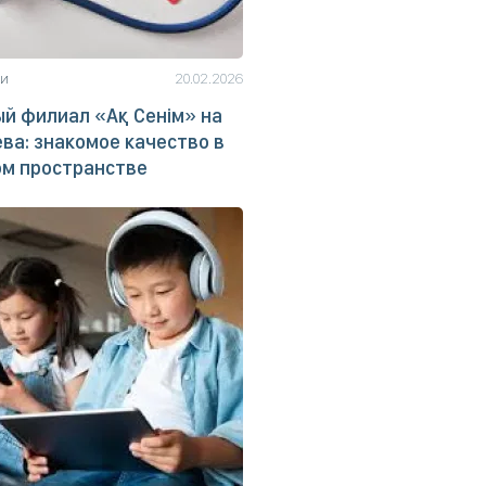
ьи
20.02.2026
й филиал «Ақ Сенім» на
ва: знакомое качество в
ом пространстве