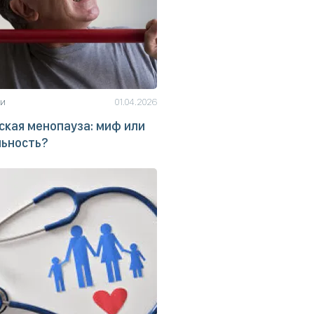
ьи
01.04.2026
кая менопауза: миф или
льность?