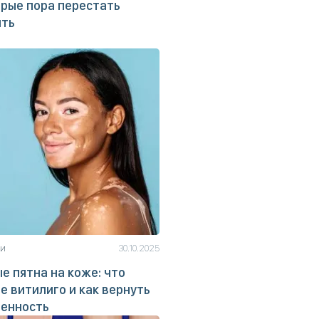
рые пора перестать
ить
ьи
30.10.2025
е пятна на коже: что
е витилиго и как вернуть
ренность