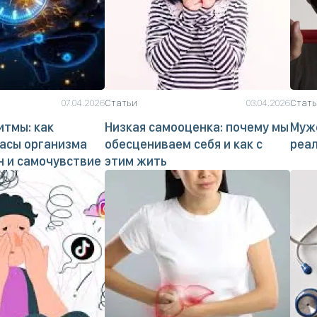
07.04.2026
Статьи
03.04.2026
Стат
тмы: как
Низкая самооценка: почему мы
Мужс
асы организма
обесцениваем себя и как с
реа
н и самочувствие
этим жить