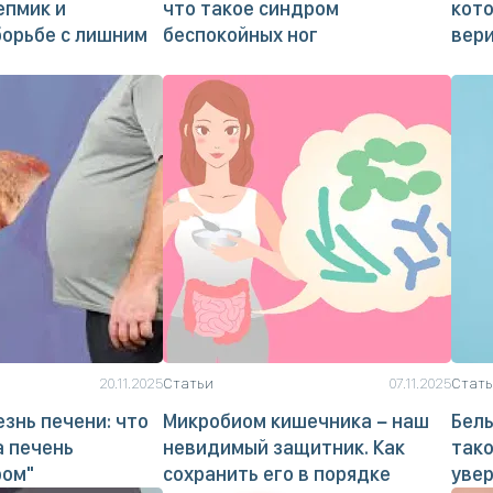
епмик и
что такое синдром
кото
борьбе с лишним
беспокойных ног
вер
20.11.2025
Статьи
07.11.2025
Стат
знь печени: что
Микробиом кишечника − наш
Белы
а печень
невидимый защитник. Как
тако
ром"
сохранить его в порядке
уве