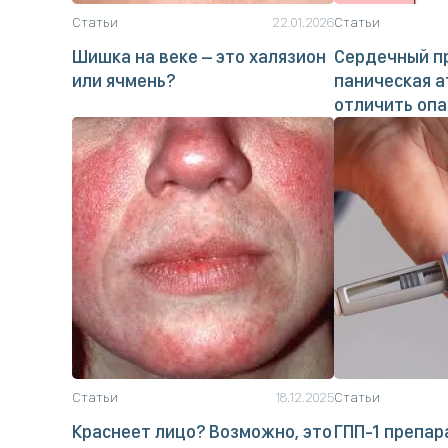
Статьи
22.01.2026
Статьи
Шишка на веке – это халязион
Сердечный п
или ячмень?
паническая а
отличить опа
Статьи
18.12.2025
Статьи
Краснеет лицо? Возможно, это
ГПП-1 препар