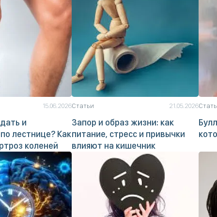
15.06.2026
Статьи
21.05.2026
Стат
дать и
Запор и образ жизни: как
Булл
по лестнице? Как
питание, стресс и привычки
кото
ртроз коленей
влияют на кишечник