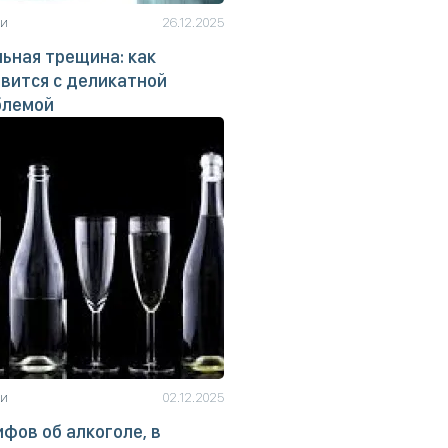
ьи
26.12.2025
ьная трещина: как
вится с деликатной
блемой
ьи
02.12.2025
ифов об алкоголе, в