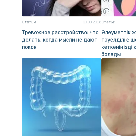
Статьи
30.03.2026
Статьи
Тревожное расстройство: что
Әлеуметтік ж
делать, когда мысли не дают
тәуелділік: 
покоя
кеткеніңізді 
болады