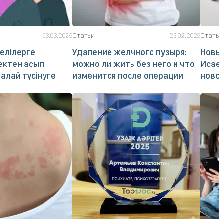
03.03.2026
Статьи
23.02.2026
Стат
елілерге
Удаление желчного пузыря:
Новы
шектен асып
можно ли жить без него и что
Исае
қалай түсінуге
изменится после операции
нов