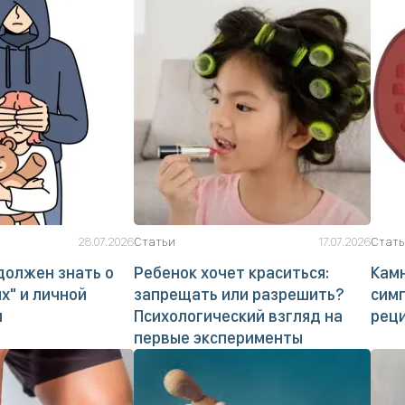
28.07.2026
Статьи
17.07.2026
Стат
должен знать о
Ребенок хочет краситься:
Камн
х" и личной
запрещать или разрешить?
сим
и
Психологический взгляд на
рец
первые эксперименты