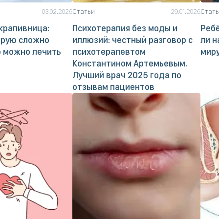
03.02.2026
Статьи
29.01.2026
Стат
крапивница:
Психотерапия без моды и
Ребё
орую сложно
иллюзий: честный разговор с
ли н
о можно лечить
психотерапевтом
мир
Константином Артемьевым.
Лучший врач 2025 года по
отзывам пациентов