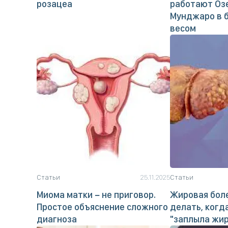
розацеа
работают Оз
Мунджаро в 
весом
Статьи
25.11.2025
Статьи
Миома матки − не приговор.
Жировая боле
Простое объяснение сложного
делать, когд
диагноза
"заплыла жи