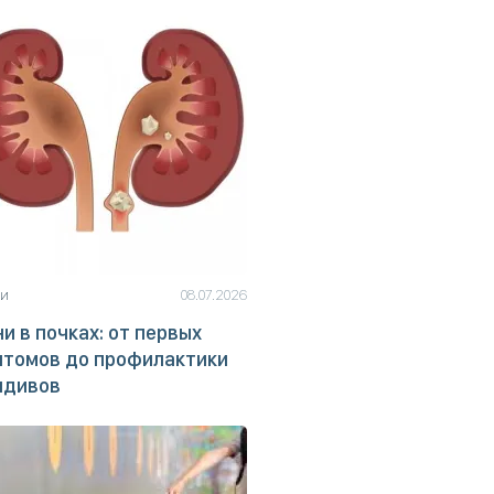
ьи
08.07.2026
и в почках: от первых
птомов до профилактики
идивов