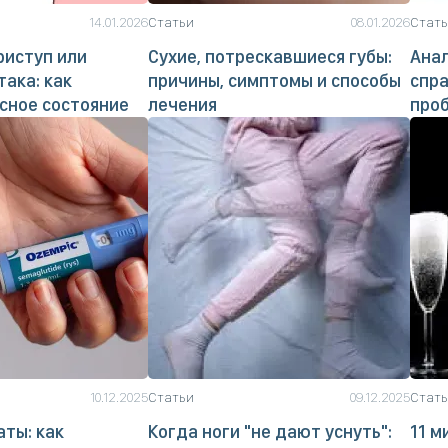
14.01.2026
Статьи
08.01.2026
Стат
риступ или
Сухие, потрескавшиеся губы:
Анал
така: как
причины, симптомы и способы
спра
сное состояние
лечения
про
10.12.2025
Статьи
09.12.2025
Стат
аты: как
Когда ноги "не дают уснуть":
11 м