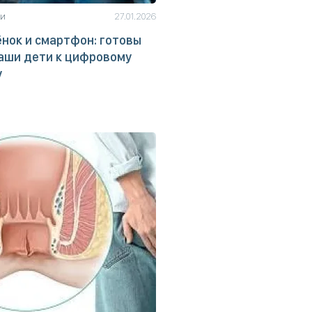
ьи
27.01.2026
нок и смартфон: готовы
аши дети к цифровому
у