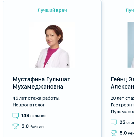
Лучший врач
Лучш
Мустафина Гульшат
Гейнц Эл
Мухамеджановна
Алексан
45 лет стажа работы
,
28 лет ста
Невропатолог
Гастроэнте
Пульмонол
149
отзывов
25
отзы
5.0
Рейтинг
5.0
Рейт