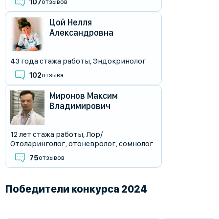
107
отзывов
Цой Нелля
Александровна
43 года стажа работы
,
Эндокринолог
102
отзыва
Миронов Максим
Владимирович
12 лет стажа работы
,
Лор/
Отоларинголог
,
отоневролог
,
сомнолог
75
отзывов
Победители конкурса 2024