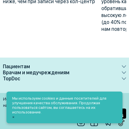
ниже, чем при записи через кол-центр
уровень ка
обративших
высокую лоя
(до 40% по
нам повтор
Пациентам
Врачам и медучреждениям
Врачи
TopDoc
Преимущества
Клиники
О сервисе
Тарифные планы
Лаборатории
Контакты
Мы используем cookies и данные посетителей для
Использование материалов разрешено только при
Медучреждениям
улучшения качества обслуживания. Продолжая
Услуги
Помощь
наличии активной ссылки на источник
пользоваться сайтом, вы соглашаетесь на их
Врачам
использование.
Блог
×
Личный кабинет
Пн-Пт: 9.00-18.00
Акции и скидки