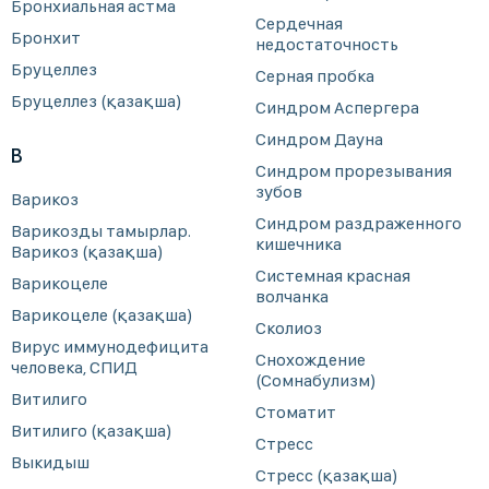
Бронхиальная астма
Сердечная
Бронхит
недостаточность
Бруцеллез
Серная пробка
Бруцеллез (қазақша)
Синдром Аспергера
Синдром Дауна
В
Синдром прорезывания
зубов
Варикоз
Синдром раздраженного
Варикозды тамырлар.
кишечника
Варикоз (қазақша)
Системная красная
Варикоцеле
волчанка
Варикоцеле (қазақша)
Сколиоз
Вирус иммунодефицита
Снохождение
человека, СПИД
(Сомнабулизм)
Витилиго
Стоматит
Витилиго (қазақша)
Стресс
Выкидыш
Стресс (қазақша)