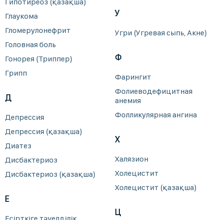
Гипотиреоз (қазақша)
У
Глаукома
Гломерулонефрит
Угри (Угревая сыпь, Акне)
Головная боль
Ф
Гонорея (Триппер)
Грипп
Фарингит
Фолиеводефицитная
Д
анемия
Фолликулярная ангина
Депрессия
Депрессия (қазақша)
Х
Диатез
Халязион
Дисбактериоз
Холецистит
Дисбактериоз (қазақша)
Холецистит (қазақша)
Е
Ц
Есірткіге тәуелділік