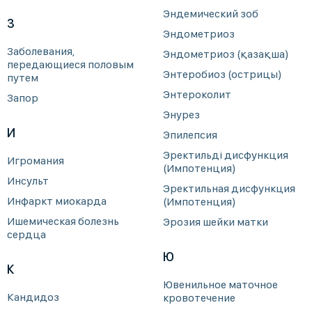
Эндемический зоб
З
Эндометриоз
Заболевания,
Эндометриоз (қазақша)
передающиеся половым
Энтеробиоз (острицы)
путем
Энтероколит
Запор
Энурез
И
Эпилепсия
Эректильді дисфункция
Игромания
(Импотенция)
Инсульт
Эректильная дисфункция
Инфаркт миокарда
(Импотенция)
Ишемическая болезнь
Эрозия шейки матки
сердца
Ю
К
Ювенильное маточное
Кандидоз
кровотечение