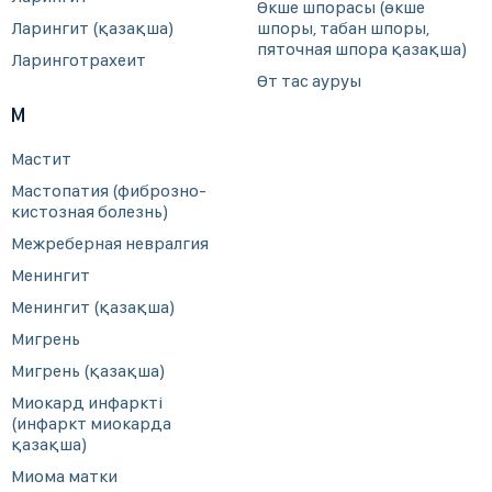
Өкше шпорасы (өкше
Ларингит (қазақша)
шпоры, табан шпоры,
пяточная шпора қазақша)
Ларинготрахеит
Өт тас ауруы
М
Мастит
Мастопатия (фиброзно-
кистозная болезнь)
Межреберная невралгия
Менингит
Менингит (қазақша)
Мигрень
Мигрень (қазақша)
Миокард инфаркті
(инфаркт миокарда
қазақша)
Миома матки