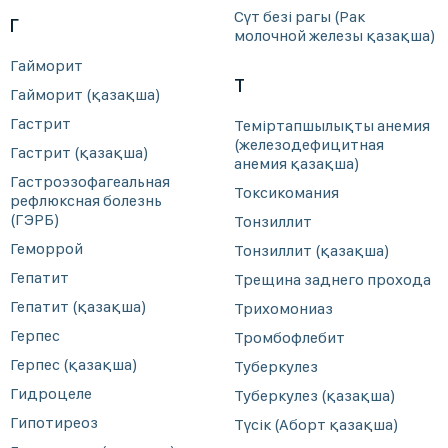
Сүт безі рагы (Рак
Г
молочной железы қазақша)
Гайморит
Т
Гайморит (қазақша)
Гастрит
Теміртапшылықты анемия
(железодефицитная
Гастрит (қазақша)
анемия қазақша)
Гастроэзофагеальная
Токсикомания
рефлюксная болезнь
(ГЭРБ)
Тонзиллит
Геморрой
Тонзиллит (қазақша)
Гепатит
Трещина заднего прохода
Гепатит (қазақша)
Трихомониаз
Герпес
Тромбофлебит
Герпес (қазақша)
Туберкулез
Гидроцеле
Туберкулез (қазақша)
Гипотиреоз
Түсік (Аборт қазақша)