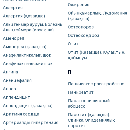
Ожирение
Аллергия
Ойынқұмарлық. Лудомания
Аллергия (қазақша)
(қазақша)
Альцгеймер ауруы. Болезнь
Остеопороз
Альцгеймера (қазақша)
Остеохондроз
Аменорея
Отит
Аменорея (қазақша)
Отит (қазақша). Құлақтың
Анафилактикалық шок
қабынуы
Анафилактический шок
Ангина
П
Анэнцефалия
Паническое расстройство
Апноэ
Панкреатит
Аппендицит
Паратонзиллярный
Аппендицит (қазақша)
абсцесс
Аритмия сердца
Паротит (қазақша).
Свинка, Эпидемиялық
Артериалды гипертензия
паротит