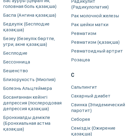
Бас ауруы (цефалгия,
Радикулит
головная боль қазақша)
(Радикулопатия)
Баспа (Ангина қазақша)
Рак молочной железы
Бедеулік (Бесплодие
Рак шейки матки
қазақша)
Ревматизм
Безеу (безеулік бөртпе,
Ревматизм (қазақша)
угри, акне қазақша)
Ревматоидный артрит
Бесплодие
Розацеа
Бессонница
Бешенство
С
Близорукость (Миопия)
Сальпингит
Болезнь Альцгеймера
Сахарный диабет
Босанғаннан кейінгі
депрессия (послеродовая
Свинка (Эпидемический
депрессия қазақша)
паротит)
Бронхиалды демікпе
Себорея
(Бронхиальная астма
Семіздік (Ожирение
қазақша)
қазақша)