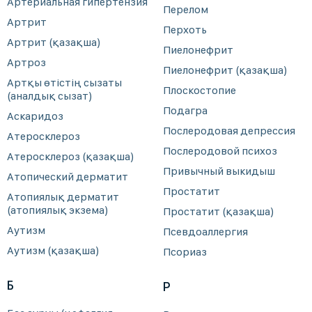
Артериальная гипертензия
Перелом
Артрит
Перхоть
Артрит (қазақша)
Пиелонефрит
Артроз
Пиелонефрит (қазақша)
Артқы өтістің сызаты
Плоскостопие
(аналдық сызат)
Подагра
Аскаридоз
Послеродовая депрессия
Атеросклероз
Послеродовой психоз
Атеросклероз (қазақша)
Привычный выкидыш
Атопический дерматит
Простатит
Атопиялық дерматит
(атопиялық экзема)
Простатит (қазақша)
Аутизм
Псевдоаллергия
Аутизм (қазақша)
Псориаз
Б
Р