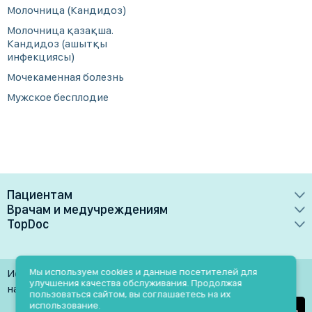
Молочница (Кандидоз)
Молочница қазақша.
Кандидоз (ашытқы
инфекциясы)
Мочекаменная болезнь
Мужское бесплодие
Пациентам
Врачам и медучреждениям
Врачи
TopDoc
Преимущества
Клиники
О сервисе
Тарифные планы
Лаборатории
Контакты
Мы используем cookies и данные посетителей для
Использование материалов разрешено только при
Медучреждениям
улучшения качества обслуживания. Продолжая
Услуги
Помощь
наличии активной ссылки на источник
пользоваться сайтом, вы соглашаетесь на их
Врачам
использование.
Блог