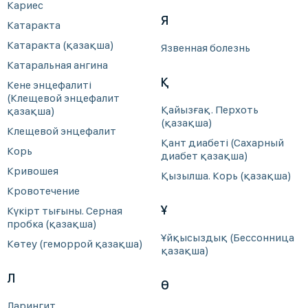
Кариес
Я
Катаракта
Катаракта (қазақша)
Язвенная болезнь
Катаральная ангина
Қ
Кене энцефалиті
(Клещевой энцефалит
Қайызғақ. Перхоть
қазақша)
(қазақша)
Клещевой энцефалит
Қант диабеті (Сахарный
Корь
диабет қазақша)
Кривошея
Қызылша. Корь (қазақша)
Кровотечение
Ұ
Күкірт тығыны. Серная
пробка (қазақша)
Ұйқысыздық (Бессонница
Көтеу (геморрой қазақша)
қазақша)
Л
Ө
Ларингит