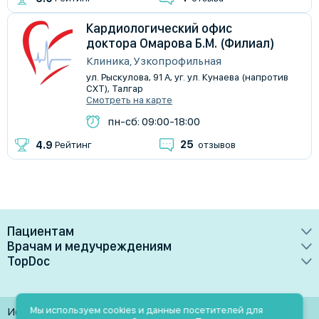
Кардиологический офис
доктора Омарова Б.М. (Филиал)
Клиника, Узкопрофильная
ул. Рыскулова, 91 А, уг. ул. Кунаева (напротив
СХТ), Талгар
Смотреть на карте
пн-сб: 09:00-18:00
25
4.9
Рейтинг
отзывов
Пациентам
Врачам и медучреждениям
Врачи
TopDoc
Преимущества
Клиники
О сервисе
Тарифные планы
Лаборатории
Контакты
Мы используем cookies и данные посетителей для
Использование материалов разрешено только при
Медучреждениям