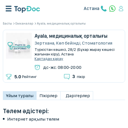
Астана
Басты
Емханалар
Ayala, медициналық орталығы
Ayala, медициналық орталығы
Зертхана, Көп бейінді, Стоматология
Түркістан көшесі, 28/2 (Бұхар жырау көшесі
жағынан кіру), Астана
Картадан қарау
дс-жс: 08:00-20:00
3
5.0
Рейтинг
пікір
Ұйым туралы
Пікірлер
Дәрігерлер
Төлем әдістері:
Интернет арқылы төлем