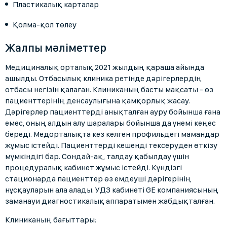
Пластикалық карталар
Қолма-қол төлеу
Жалпы мәліметтер
Медициналық орталық 2021 жылдың қараша айында
ашылды. Отбасылық клиника ретінде дәрігерлердің
отбасы негізін қалаған. Клиниканың басты мақсаты - өз
пациенттерінің денсаулығына қамқорлық жасау.
Дәрігерлер пациенттерді анықталған ауру бойынша ғана
емес, оның алдын алу шаралары бойынша да үнемі кеңес
береді. Медорталықта кез келген профильдегі мамандар
жұмыс істейді. Пациенттерді кешенді тексеруден өткізу
мүмкіндігі бар. Сондай-ақ, талдау қабылдау үшін
процедуралық кабинет жұмыс істейді. Күндізгі
стационарда пациенттер өз емдеуші дәрігерінің
нұсқауларын ала алады. УДЗ кабинеті GE компаниясының
заманауи диагностикалық аппаратымен жабдықталған.
Клиниканың бағыттары: