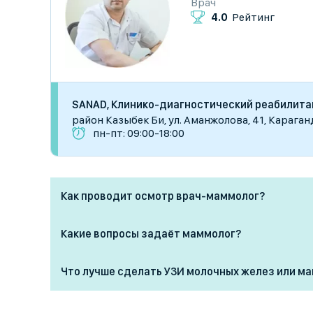
Врач
4.0
Рейтинг
SANAD, Клинико-диагностический реабилит
район Казыбек Би, ул. Аманжолова, 41, Караган
пн-пт: 09:00-18:00
Как проводит осмотр врач-маммолог?
Осмотр у маммолога проходит в несколько этап
Какие вопросы задаёт маммолог?
Опрос: врач уточняет жалобы, наличие болей, 
На приёме маммолог может спросить:
формы груди, семейный анамнез.
Что лучше сделать УЗИ молочных желез или 
Были ли боли, уплотнения или выделения из гр
УЗИ груди рекомендовано женщинам до 40 лет 
Пальпация молочных желез и лимфоузлов: в по