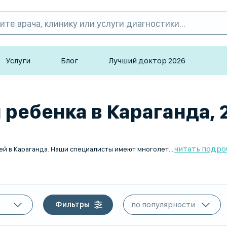
Услуги
Блог
Лучший доктор 2026
ребенка в Караганда, 2
читать подро
TopDoc.kz предлагает услугу записи к маммологу для детей в Караганда. Наши специалисты имеют многолетний опыт работы и высокий уровень квалификации. Вы можете записаться на прием через онлайн-сервис в любое удобное для вас время. Индивидуальный подход к каждому пациенту и доступные цены – наш приоритет. Заботьтесь о здоровье своих детей вместе с TopDoc.kz!
Фильтры