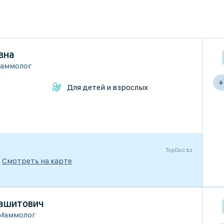
вна
аммолог
и
+
Для детей и взрослых
TopDoc.kz
Смотреть на карте
Рашитович
Маммолог