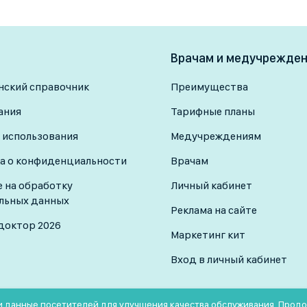
доброкачественные (мастопати
предраковые изменения,
к как рентген лучше
Онкомаммолог (онколог-мамм
сти — УЗИ, маммография,
тся?
специализируется на диагнос
ранние стадии рака груди.
Врачам и медучрежде
новообразований груди, в том
сть, лактация?
очнения диагноза.
.
Рекомендуется всем женщинам п
ский справочник
Преимущества
показаниям — и раньше.
ания
Тарифные планы
 использования
Медучреждениям
а о конфиденциальности
Врачам
е на обработку
Личный кабинет
льных данных
Реклама на сайте
доктор 2026
Маркетинг кит
Вход в личный кабинет
 и данные посетителей для улучшения качества обслуживания. Прод