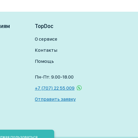
я, кисты, лактостаз и др.).
олог)— это онколог, который
тике и лечении злокачественных
ниям
TopDoc
 числе оперативно.
осле 40 лет — 1 раз в 1–2 года, а по
О сервисе
Контакты
Помощь
Пн-Пт: 9.00-18.00
+7 (707) 22 55 009
Отправить заявку
олжая пользоваться