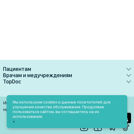
Пациентам
Врачам и медучреждениям
Врачи
TopDoc
Преимущества
Клиники
О сервисе
Тарифные планы
Лаборатории
Контакты
Мы используем cookies и данные посетителей для
Использование материалов разрешено только при
Медучреждениям
улучшения качества обслуживания. Продолжая
Услуги
Помощь
наличии активной ссылки на источник
пользоваться сайтом, вы соглашаетесь на их
Врачам
использование.
Блог
×
Личный кабинет
Пн-Пт: 9.00-18.00
Акции и скидки