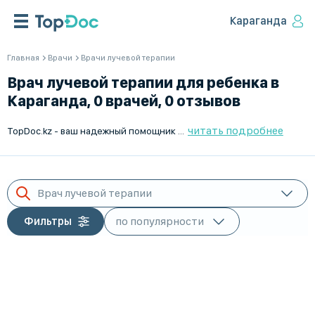
Караганда
Главная
Врачи
Врачи лучевой терапии
Врач лучевой терапии для ребенка в
Караганда, 0 врачей, 0 отзывов
читать подробнее
TopDoc.kz - ваш надежный помощник в поиске лучевых терапевтов для детей в Караганда. Мы предлагаем широкий выбор квалифицированных врачей лучевой терапии для маленьких пациентов. Найдите соответствующего специалиста и запишитесь на прием онлайн или по телефону. Надежность и профессионализм - наш приоритет. Удобный интерфейс и подробная информация о врачах помогут сделать правильный выбор. TopDoc.kz - здоровье вашего ребенка в надежных руках.
Врач лучевой терапии
Фильтры