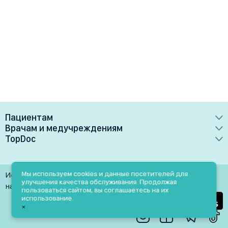
Пациентам
Врачам и медучреждениям
Врачи
TopDoc
Преимущества
Клиники
О сервисе
Тарифные планы
Лаборатории
Контакты
Мы используем cookies и данные посетителей для
Использование материалов разрешено только при
Медучреждениям
улучшения качества обслуживания. Продолжая
Услуги
Помощь
наличии активной ссылки на источник
пользоваться сайтом, вы соглашаетесь на их
Врачам
использование.
Блог
×
Личный кабинет
Пн-Пт: 9.00-18.00
Акции и скидки