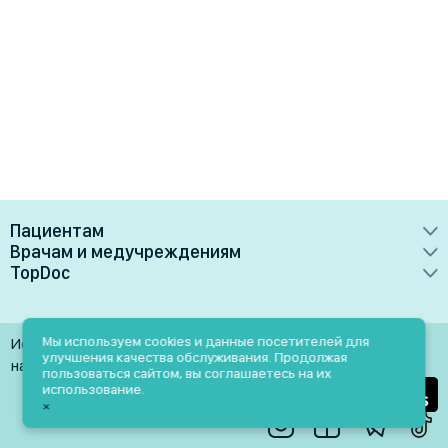
Пациентам
Врачам и медучреждениям
Врачи
TopDoc
Преимущества
Клиники
О сервисе
Тарифные планы
Лаборатории
Контакты
Мы используем cookies и данные посетителей для
Использование материалов разрешено только при
Медучреждениям
улучшения качества обслуживания. Продолжая
Услуги
Помощь
наличии активной ссылки на источник
пользоваться сайтом, вы соглашаетесь на их
Врачам
использование.
Блог
×
Личный кабинет
Пн-Пт: 9.00-18.00
Акции и скидки