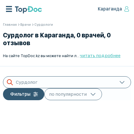
Караганда
Главная
Врачи
Сурдологи
Сурдолог в Караганда, 0 врачей, 0
отзывов
читать подробнее
На сайте TopDoc.kz вы можете найти лучших сурдологов в Караганда. Мы предлагаем удобный поиск специалистов для диагностики и лечения слуховых нарушений. Наша платформа позволяет быстро и легко записаться на прием к врачу. Ознакомьтесь с отзывами пациентов и выберите подходящего врача для вашего лечения. Предоставляем актуальную информацию и помогаем сделать правильный выбор. Доверяйте профессионалам с TopDoc.kz – вашим помощником в поиске лучших врачей в Караганда и по всему Казахстану.
Сурдолог
Фильтры