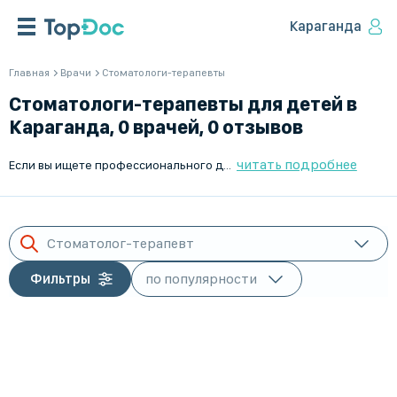
Караганда
Главная
Врачи
Стоматологи-терапевты
Стоматологи-терапевты для детей в
Караганда, 0 врачей, 0 отзывов
читать подробнее
Если вы ищете профессионального детского стоматолога-терапевта в Караганда, обращайтесь на TopDoc.kz. Мы предлагаем широкий выбор специалистов, готовых помочь вашему ребенку. Удобное расписание, квалифицированные врачи и возможность записаться на прием онлайн – все это доступно на нашем сайте. Забота о здоровье детей – приоритет для нас.
Стоматолог-терапевт
Фильтры