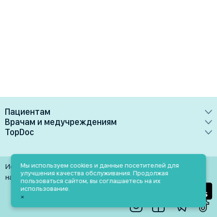
Пациентам
Врачам и медучреждениям
Врачи
TopDoc
Преимущества
Клиники
О сервисе
Тарифные планы
Лаборатории
Контакты
Мы используем cookies и данные посетителей для
Использование материалов разрешено только при
Медучреждениям
улучшения качества обслуживания. Продолжая
Услуги
Помощь
наличии активной ссылки на источник
пользоваться сайтом, вы соглашаетесь на их
Врачам
использование.
Блог
×
Личный кабинет
Пн-Пт: 9.00-18.00
Акции и скидки