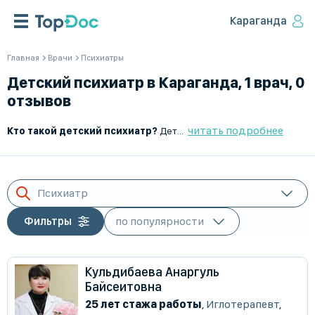
Караганда
Главная
Врачи
Психиатры
Детский психиатр в Караганда, 1 врач, 0
отзывов
читать подробнее
Кто такой детский психиатр?
Детский психиатр — это врач, который занимается диагностикой, лечением и профилактикой психических и эмоциональных расстройств у детей и подростков. Он помогает выявлять отклонения в психическом развитии, корректировать поведенческие проблемы и назначать необходимую терапию.
Психиатр
Фильтры
Кульдибаева Анаргуль
Байсеитовна
25 лет стажа работы
,
Иглотерапевт
,