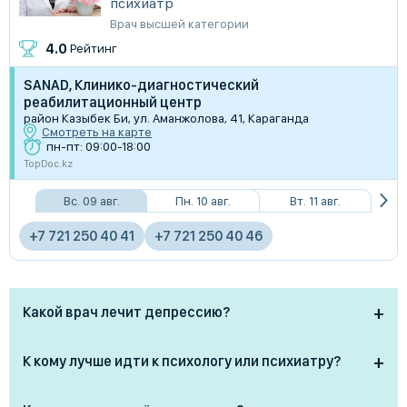
психиатр
Врач высшей категории
4.0
Рейтинг
SANAD, Клинико-диагностический
реабилитационный центр
район Казыбек Би, ул. Аманжолова, 41, Караганда
Смотреть на карте
пн-пт: 09:00-18:00
TopDoc.kz
Вс. 09 авг.
Пн. 10 авг.
Вт. 11 авг.
+7 721 250 40 41
+7 721 250 40 46
Какой врач лечит депрессию?
Депрессию лечит психиатр, особенно при тяжёлых
К кому лучше идти к психологу или психиатру?
или затяжных формах. Также помощь может
оказывать психотерапевт (если он с медицинским
· Психолог помогает при стрессах, тревоге,