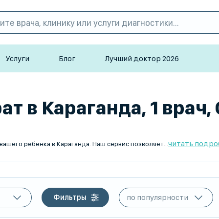
Услуги
Блог
Лучший доктор 2026
т в Караганда, 1 врач,
читать подро
На TopDoc.kz вы найдете квалифицированных врачей для вашего ребенка в Караганда. Наш сервис позволяет быстро и удобно записаться на прием к лучшим специалистам. Врачи с большим опытом работы готовы помочь вашему ребенку. Наша цель - предоставить высококачественную медицинскую помощь для детей. Записывайтесь онлайн уже сегодня через TopDoc.kz.
Фильтры