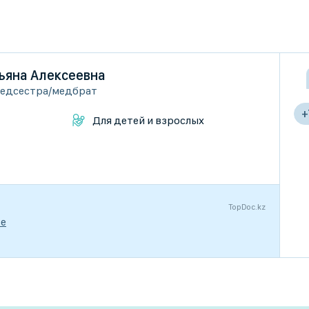
ьяна Алексеевна
едсестра/медбрат
+
Для детей и взрослых
TopDoc.kz
те