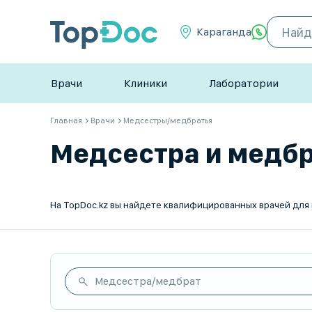
Караганда
Врачи
Клиники
Лаборатории
Главная
Врачи
Медсестры/медбратья
Медсестра и медбра
Медсестра/медбрат