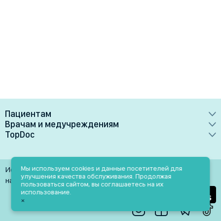
Пациентам
Врачам и медучреждениям
Врачи
TopDoc
Преимущества
Клиники
О сервисе
Тарифные планы
Лаборатории
Контакты
Мы используем cookies и данные посетителей для
Использование материалов разрешено только при
Медучреждениям
улучшения качества обслуживания. Продолжая
Услуги
Помощь
наличии активной ссылки на источник
пользоваться сайтом, вы соглашаетесь на их
Врачам
использование.
Блог
×
Личный кабинет
Пн-Пт: 9.00-18.00
Акции и скидки