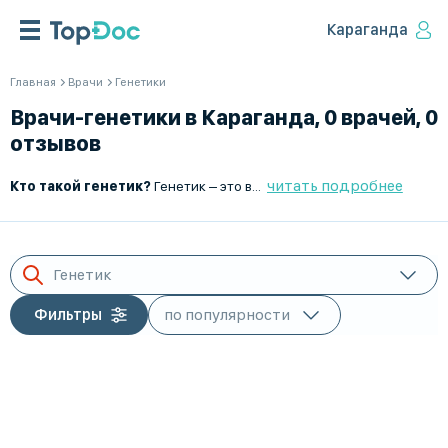
Караганда
Главная
Врачи
Генетики
Врачи-генетики в Караганда, 0 врачей, 0
отзывов
читать подробнее
Кто такой генетик?
Генетик – это врач, специализирующийся на изучении наследственных заболеваний, генетических мутаций и предрасположенностей. Он проводит диагностику, консультирование и исследование генетического материала для выявления возможных рисков и подбора оптимальных методов лечения или профилактики.
Генетик
Фильтры