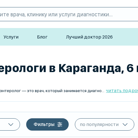
Услуги
Блог
Лучший доктор 2026
рологи в Караганда, 6 
читать подро
агностикой, лечением и профилактикой заболеваний желудочно-кишечного тракта у детей. Он помогает выявить и устранить проблемы с пищеварением, метаболизмом и усвоением питательных веществ.
Фильтры