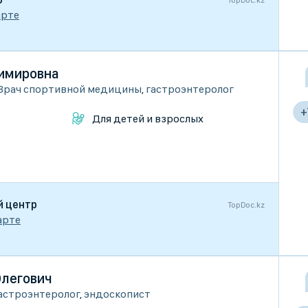
TopDoc.kz
арте
имировна
Врач спортивной медицины
,
гастроэнтеролог
+
Для детей и взрослых
й центр
TopDoc.kz
арте
легович
астроэнтеролог
,
эндоскопист