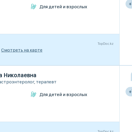
+
Для детей и взрослых
TopDoc.kz
Смотреть на карте
а Николаевна
астроэнтеролог
,
терапевт
+
Для детей и взрослых
TopDoc.kz