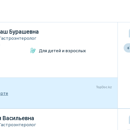
иаш Бурашевна
Гастроэнтеролог
и
+
Для детей и взрослых
TopDoc.kz
арте
 Васильевна
Гастроэнтеролог