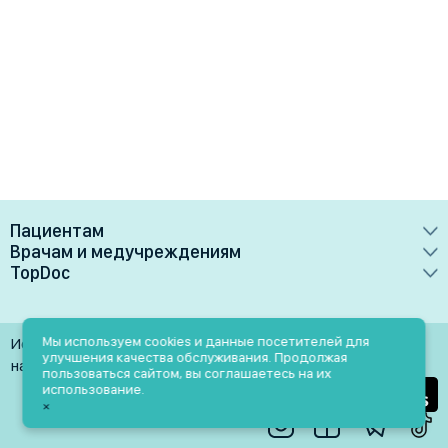
Пациентам
Врачам и медучреждениям
Врачи
TopDoc
Преимущества
Клиники
О сервисе
Тарифные планы
Лаборатории
Контакты
Мы используем cookies и данные посетителей для
Использование материалов разрешено только при
Медучреждениям
улучшения качества обслуживания. Продолжая
Услуги
Помощь
наличии активной ссылки на источник
пользоваться сайтом, вы соглашаетесь на их
Врачам
использование.
Блог
×
Личный кабинет
Пн-Пт: 9.00-18.00
Акции и скидки