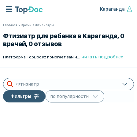
Караганда
Главная
Врачи
Фтизиатры
Фтизиатр для ребенка в Караганда, 0
врачей, 0 отзывов
читать подробнее
Платформа TopDoc.kz помогает вам найти лучших детских фтизиатров в Караганда. Мы гарантируем качество и профессионализм специалистов. Благодаря удобной системе поиска и записи, вы сможете легко выбрать подходящего врача для вашего ребенка и записаться на прием онлайн. Обращайтесь к врачам через TopDoc.kz и получайте только качественную медицинскую помощь.
Фтизиатр
Фильтры