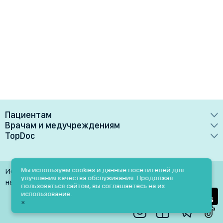
Пациентам
Врачам и медучреждениям
Врачи
TopDoc
Преимущества
Клиники
О сервисе
Тарифные планы
Лаборатории
Контакты
Мы используем cookies и данные посетителей для
Использование материалов разрешено только при
Медучреждениям
улучшения качества обслуживания. Продолжая
Услуги
Помощь
наличии активной ссылки на источник
пользоваться сайтом, вы соглашаетесь на их
Врачам
использование.
Блог
×
Личный кабинет
Пн-Пт: 9.00-18.00
Акции и скидки