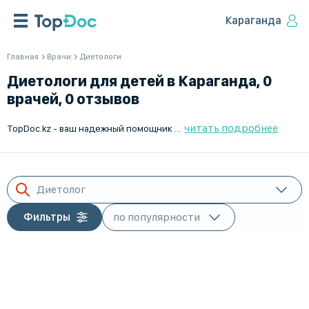
Караганда
Главная
Врачи
Диетологи
Диетологи для детей в Караганда, 0
врачей, 0 отзывов
читать подробнее
TopDoc.kz - ваш надежный помощник в поиске детских диетологов в Караганда. Наш сервис предлагает список квалифицированных врачей, которые помогут вашему ребенку с вопросами питания и здоровья. Мы работаем на всей территории Казахстана, уделяя особенное внимание качеству и профессионализму специалистов. Найдите лучшего детского диетолога быстро и удобно на TopDoc.kz. Мы рады помочь вам и вашему ребенку!
Диетолог
Фильтры