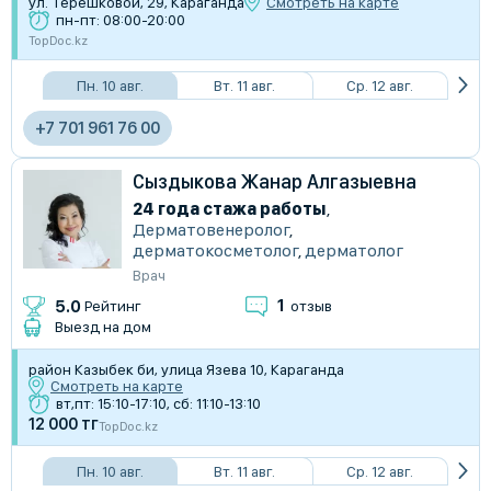
ул. Терешковой, 29, Караганда
Смотреть на карте
пн-пт: 08:00-20:00
TopDoc.kz
Пн. 10 авг.
Вт. 11 авг.
Ср. 12 авг.
+7 701 961 76 00
Сыздыкова Жанар Алгазыевна
24 года стажа работы
,
Дерматовенеролог
,
дерматокосметолог
,
дерматолог
Врач
1
5.0
Рейтинг
отзыв
Выезд на дом
район Казыбек би, улица Язева 10, Караганда
Смотреть на карте
вт,пт: 15:10-17:10, сб: 11:10-13:10
12 000 тг
TopDoc.kz
Пн. 10 авг.
Вт. 11 авг.
Ср. 12 авг.