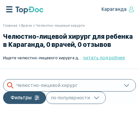
Караганда
Главная
Врачи
Челюстно-лицевые хирурги
Челюстно-лицевой хирург для ребенка
в Караганда, 0 врачей, 0 отзывов
читать подробнее
Ищете челюстно-лицевого хирурга для ребенка в Караганда? Платформа TopDoc.kz поможет вам найти лучших специалистов в этом направлении. У нас работают опытные врачи, готовые оказать квалифицированную помощь вашему ребенку. Записывайтесь на консультацию и получайте качественное лечение. Время работы: Пн-Пт. Надежные врачи и удобство онлайн-записи — все это на TopDoc.kz!
Челюстно-лицевой хирург
Фильтры