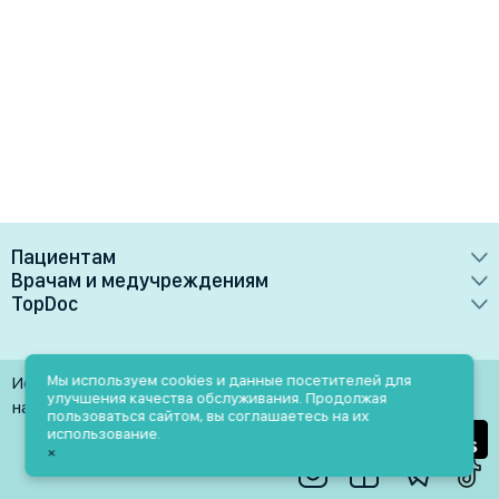
Пациентам
Врачам и медучреждениям
Врачи
TopDoc
Преимущества
Клиники
О сервисе
Тарифные планы
Лаборатории
Контакты
Мы используем cookies и данные посетителей для
Использование материалов разрешено только при
Медучреждениям
улучшения качества обслуживания. Продолжая
Услуги
Помощь
наличии активной ссылки на источник
пользоваться сайтом, вы соглашаетесь на их
Врачам
использование.
Блог
×
Личный кабинет
Пн-Пт: 9.00-18.00
Акции и скидки