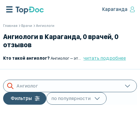
Караганда
Главная
Врачи
Ангиологи
Ангиологи в Караганда, 0 врачей, 0
отзывов
читать подробнее
Кто такой ангиолог?
Ангиолог – это врач, специализирующийся на диагностике, лечении и профилактике заболеваний кровеносных и лимфатических сосудов. Он помогает выявлять нарушения кровообращения и разрабатывать эффективные методы их коррекции.
Ангиолог
Фильтры