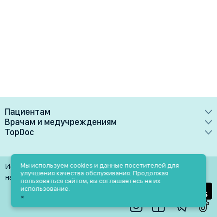
Пациентам
Врачам и медучреждениям
Врачи
TopDoc
Преимущества
Клиники
О сервисе
Тарифные планы
Лаборатории
Контакты
Мы используем cookies и данные посетителей для
Использование материалов разрешено только при
Медучреждениям
улучшения качества обслуживания. Продолжая
Услуги
Помощь
наличии активной ссылки на источник
пользоваться сайтом, вы соглашаетесь на их
Врачам
использование.
Блог
×
Личный кабинет
Пн-Пт: 9.00-18.00
Акции и скидки